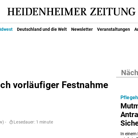
üdwest
Deutschland und die Welt
Newsletter
Veranstaltungen
A
Nächs
ach vorläufiger Festnahme
Pflege
Mutma
Antra
Sich
w) -
Lesedauer: 1 minute
In einem 