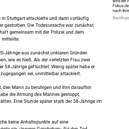
wird ein 
Fokus der
nach ihre
Reutlinge
n Stuttgart attackierte und dann vorläufig
er gestorben. Die Todesursache war zunächst
chaft gemeinsam mit der Polizei und dem
itteilte.
0-Jährige aus zunächst unklaren Gründen
en, wie es hieß. Als der verletzten Frau zwei
r 58-Jährige geflüchtet. Wenig später habe er
n zugegangen sei, unmittelbar attackiert.
t, den Mann zu beruhigen und ihm daraufhin
habe die Atmung des Mannes gestoppt,
ätten. Eine Stunde später starb der 58-Jährige im
che keine Anhaltspunkte auf eine
nte ein «inneres Geschehen» für den Tod