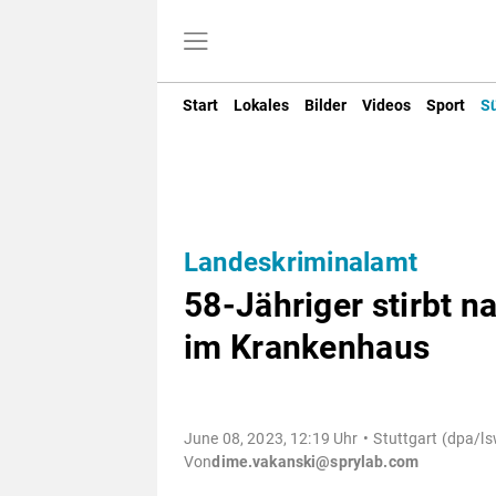
Start
Lokales
Bilder
Videos
Sport
S
Landeskriminalamt
58-Jähriger stirbt n
im Krankenhaus
June 08, 2023, 12:19 Uhr
Stuttgart (dpa/ls
Von
dime.vakanski@sprylab.com