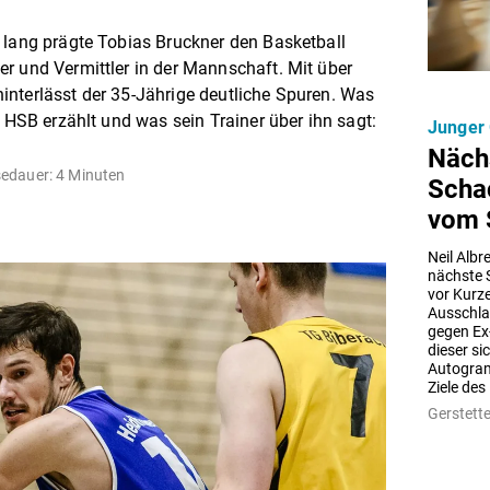
 lang prägte Tobias Bruckner den Basketball
r und Vermittler in der Mannschaft. Mit über
interlässt der 35-Jährige deutliche Spuren. Was
m HSB erzählt und was sein Trainer über ihn sagt:
Junger 
Nächs
edauer: 4 Minuten
Schac
vom 
Neil Albr
nächste S
vor Kurze
Ausschla
gegen Ex
dieser si
Autogram
Ziele des
Gerstett