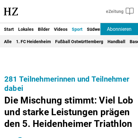
Abonnieren
Start
Lokales
Bilder
Videos
Sport
Südwest
Deutschland un
Alle
1. FC Heidenheim
Fußball Ostwürttemberg
Handball
Bas
281 Teilnehmerinnen und Teilnehmer
dabei
Die Mischung stimmt: Viel Lob
und starke Leistungen prägen
den 5. Heidenheimer Triathlon