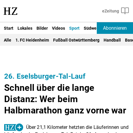
Abonnieren
Start
Lokales
Bilder
Videos
Sport
Südwest
Deutschland un
Alle
1. FC Heidenheim
Fußball Ostwürttemberg
Handball
Bas
26. Eselsburger-Tal-Lauf
Schnell über die lange
Distanz: Wer beim
Halbmarathon ganz vorne war
Über 21,1 Kilometer hetzten die Läuferinnen und