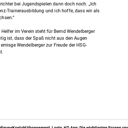
richter bei Jugendspielen dann doch noch. „Ich
enz-Trainerausbildung und ich hoffe, dass wir als
chsen.“
r Helfer im Verein steht für Bernd Wendelberger
htig ist, dass der Spaß nicht aus den Augen
der emisge Wendelberger zur Freude der HSG-
t.
digung
Kontakt
Abonnement, Login, HZ-App: Die wichtigsten Fragen und