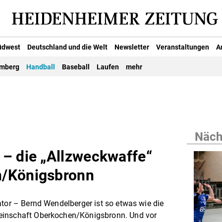
üdwest
Deutschland und die Welt
Newsletter
Veranstaltungen
A
emberg
Handball
Baseball
Laufen
mehr
Nächs
– die „Allzweckwaffe“
n/Königsbronn
ator – Bernd Wendelberger ist so etwas wie die
einschaft Oberkochen/Königsbronn. Und vor