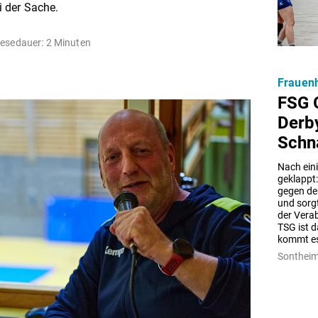
i der Sache.
esedauer: 2 Minuten
Frauenh
FSG 
Derb
Schn
Nach eini
geklappt
gegen den
und sorg
der Verab
TSG ist d
kommt es 
Sonthei