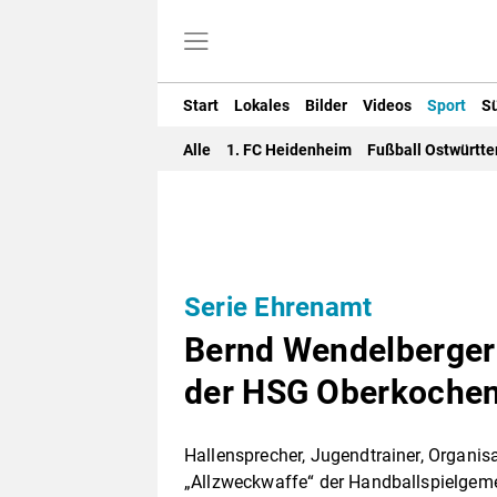
Start
Lokales
Bilder
Videos
Sport
S
Alle
1. FC Heidenheim
Fußball Ostwürtt
Serie Ehrenamt
Bernd Wendelberger 
der HSG Oberkoche
Hallensprecher, Jugendtrainer, Organis
„Allzweckwaffe“ der Handballspielgem