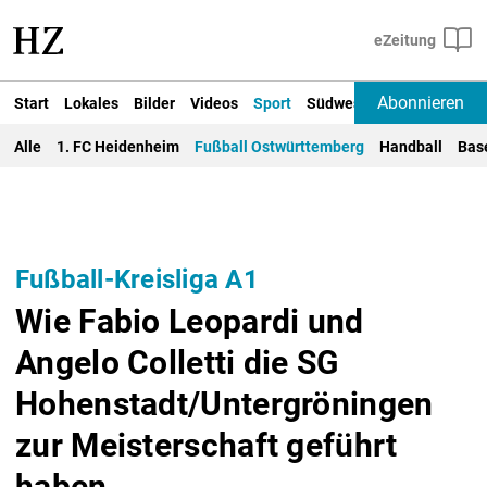
Abonnieren
Start
Lokales
Bilder
Videos
Sport
Südwest
Deutschland un
Alle
1. FC Heidenheim
Fußball Ostwürttemberg
Handball
Bas
Fußball-Kreisliga A1
Wie Fabio Leopardi und
Angelo Colletti die SG
Hohenstadt/Untergröningen
zur Meisterschaft geführt
haben