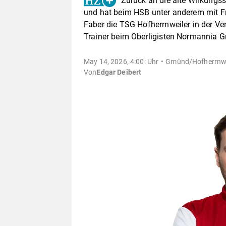
Zurück an die alte Wirkungs
und hat beim HSB unter anderem mit Fr
Faber die TSG Hofherrnweiler in der V
Trainer beim Oberligisten Normannia G
May 14, 2026, 4:00: Uhr
Gmünd/Hofherrnwe
Von
Edgar Deibert