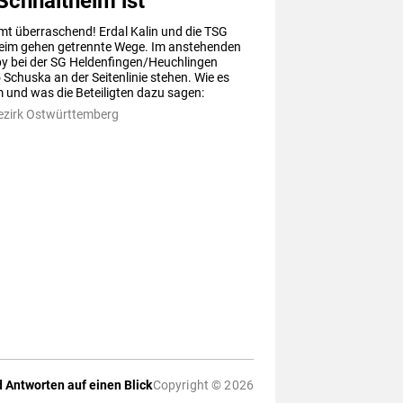
Schnaitheim ist
t überraschend! Erdal Kalin und die TSG 
eim gehen getrennte Wege. Im anstehenden 
by bei der SG Heldenfingen/Heuchlingen 
 Schuska an der Seitenlinie stehen. Wie es 
 und was die Beteiligten dazu sagen:
ezirk Ostwürttemberg
 Antworten auf einen Blick
Copyright © 2026