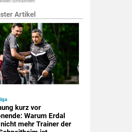
weiler/Schnaitheim
ter Artikel
liga
nung kurz vor
onende: Warum Erdal
 nicht mehr Trainer der