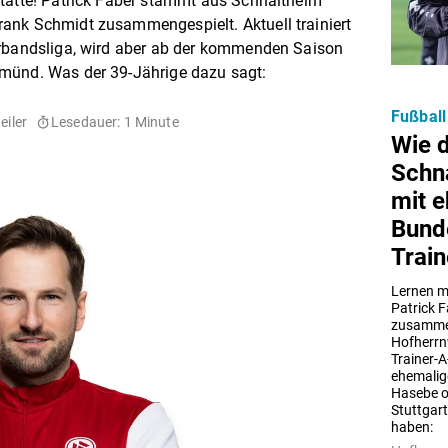
stätte! Patrick Faber stammt aus Schnaitheim
ank Schmidt zusammengespielt. Aktuell trainiert
erbandsliga, wird aber ab der kommenden Saison
münd. Was der 39-Jährige dazu sagt:
Fußball
iler
Lesedauer: 1 Minute
Wie d
Schna
mit e
Bunde
Trai
Lernen m
Patrick F
zusammen,
Hofherrnw
Trainer-
ehemalige
Hasebe o
Stuttgart
haben: