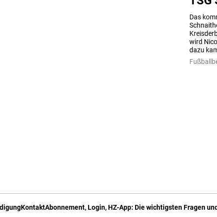
TSG 
Das komm
Schnaith
Kreisder
wird Nico
dazu kam
Fußballb
digung
Kontakt
Abonnement, Login, HZ-App: Die wichtigsten Fragen und