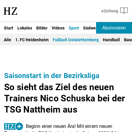
Abonnieren
Start
Lokales
Bilder
Videos
Sport
Südwest
Deutschland un
Alle
1. FC Heidenheim
Fußball Ostwürttemberg
Handball
Bas
Saisonstart in der Bezirksliga
So sieht das Ziel des neuen
Trainers Nico Schuska bei der
TSG Nattheim aus
Beginn einer neuen Ära! Mit einem neuen