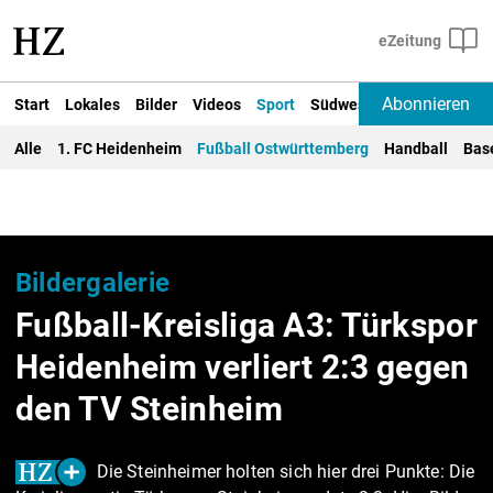
Abonnieren
Start
Lokales
Bilder
Videos
Sport
Südwest
Deutschland un
Alle
1. FC Heidenheim
Fußball Ostwürttemberg
Handball
Bas
Bildergalerie
Fußball-Kreisliga A3: Türkspor
Heidenheim verliert 2:3 gegen
den TV Steinheim
Die Steinheimer holten sich hier drei Punkte: Die