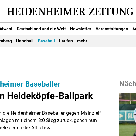
üdwest
Deutschland und die Welt
Newsletter
Veranstaltungen
A
emberg
Handball
Baseball
Laufen
mehr
Nächs
nheimer Baseballer
im Heideköpfe-Ballpark
n die Heidenheimer Baseballer gegen Mainz elf
hlagen mit einem 3:0-Sieg zurück, gehen nun
iele gegen die Athletics.