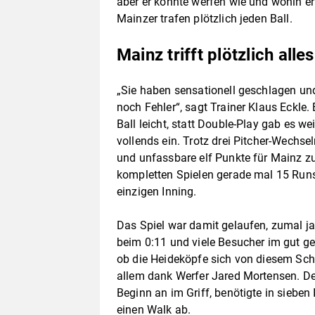
aber er konnte werfen wie und wohin er 
Mainzer trafen plötzlich jeden Ball.
Mainz trifft plötzlich alles
„Sie haben sensationell geschlagen und
noch Fehler“, sagt Trainer Klaus Eckle
Ball leicht, statt Double-Play gab es 
vollends ein. Trotz drei Pitcher-Wechse
und unfassbare elf Punkte für Mainz z
kompletten Spielen gerade mal 15 Runs 
einzigen Inning.
Das Spiel war damit gelaufen, zumal ja
beim 0:11 und viele Besucher im gut gef
ob die Heideköpfe sich von diesem Sch
allem dank Werfer Jared Mortensen. De
Beginn an im Griff, benötigte in sieben
einen Walk ab.