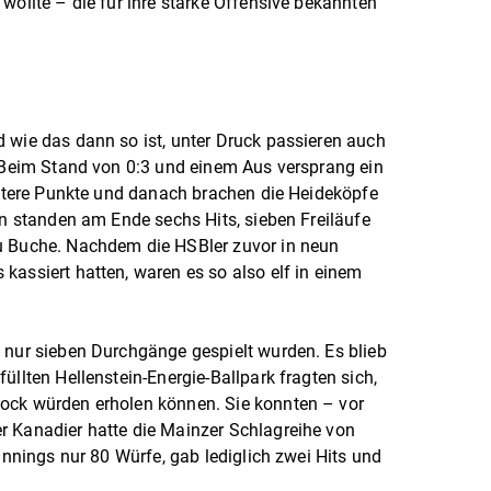
wollte – die für ihre starke Offensive bekannten
 wie das dann so ist, unter Druck passieren auch
. Beim Stand von 0:3 und einem Aus versprang ein
weitere Punkte und danach brachen die Heideköpfe
ln standen am Ende sechs Hits, sieben Freiläufe
u Buche. Nachdem die HSBler zuvor in neun
kassiert hatten, waren es so also elf in einem
 nur sieben Durchgänge gespielt wurden. Es blieb
üllten Hellenstein-Energie-Ballpark fragten sich,
ock würden erholen können. Sie konnten – vor
r Kanadier hatte die Mainzer Schlagreihe von
 Innings nur 80 Würfe, gab lediglich zwei Hits und