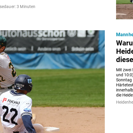
sedauer: 3 Minuten
Mannhei
Waru
Heid
diese
Mit zwei
und 10:0
Sonntag i
Härtetest
innerhalb
die Heide
Heidenh