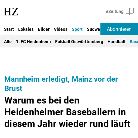
Abonnieren
Start
Lokales
Bilder
Videos
Sport
Südwest
Deutschland un
Alle
1. FC Heidenheim
Fußball Ostwürttemberg
Handball
Bas
Mannheim erledigt, Mainz vor der
Brust
Warum es bei den
Heidenheimer Baseballern in
diesem Jahr wieder rund läuft