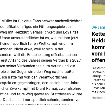
Müller ist für viele Fans schwer nachvollziehbar.
e Identifikationsfigur, ein Führungsspieler, ein
34-Jähr
weg mit Herzblut, Verlässlichkeit und Loyalität
Kette
Umso unverständlicher ist es, wie mit ihm jetzt
Heid
einen sportlich fairen Wettkampf wird ihm
komm
zogen. Nicht etwa, weil er sich in der
vom B
 sondern weil die Entscheidung offenbar schon
offen
r erst Anfang des Jahres seinen Vertrag bis 2027
ichen seiner Verbundenheit zum Verein und zur
Die Verpf
e Spieler bei Gegenwind den Weg nach draußen
Dortmund 
jährige T
h. Ich hätte mir von den Verantwortlichen
Ersatz fü
espekt entgegenbringen, den er sich über Jahre
als neue
Kevin Mül
rtlicher Zweikampf mit Diant Ramaj, zweifelsohne
mit eine
richtige und faire Weg gewesen. Stattdessen wurde
Heidenh
. Das ist nicht nur sportlich schade, sondern vor