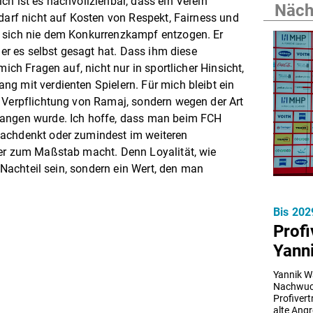
ch ist es nachvollziehbar, dass ein Verein
Nächs
 darf nicht auf Kosten von Respekt, Fairness und
 sich nie dem Konkurrenzkampf entzogen. Er
 er es selbst gesagt hat. Dass ihm diese
mich Fragen auf, nicht nur in sportlicher Hinsicht,
g mit verdienten Spielern. Für mich bleibt ein
 Verpflichtung von Ramaj, sondern wegen der Art
gangen wurde. Ich hoffe, dass man beim FCH
nachdenkt oder zumindest im weiteren
der zum Maßstab macht. Denn Loyalität, wie
n Nachteil sein, sondern ein Wert, den man
Bis 202
Profi
Yann
Yannik W
Nachwuch
Profivert
alte Angr