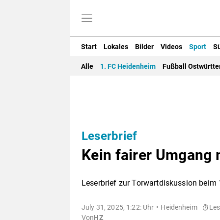
Start
Lokales
Bilder
Videos
Sport
S
Alle
1. FC Heidenheim
Fußball Ostwürtt
Leserbrief
Kein fairer Umgang 
Leserbrief zur Torwartdiskussion beim
July 31, 2025, 1:22: Uhr
Heidenheim
Les
Von
HZ