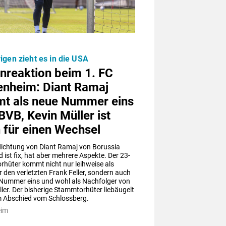
igen zieht es in die USA
nreaktion beim 1. FC
enheim: Diant Ramaj
t als neue Nummer eins
VB, Kevin Müller ist
 für einen Wechsel
lichtung von Diant Ramaj von Borussia 
ist fix, hat aber mehrere Aspekte. Der 23-
orhüter kommt nicht nur leihweise als 
r den verletzten Frank Feller, sondern auch 
 Nummer eins und wohl als Nachfolger von 
ler. Der bisherige Stammtorhüter liebäugelt 
m Abschied vom Schlossberg.
eim