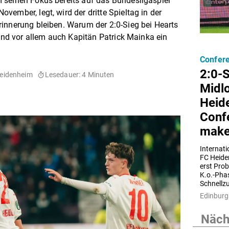
 seinen Fokus bereits auf das Bundesligaspiel
ember, legt, wird der dritte Spieltag in der
innerung bleiben. Warum der 2:0-Sieg bei Hearts
 und vor allem auch Kapitän Patrick Mainka ein
Confer
2:0-S
eidenheim
Lesedauer: 4 Minuten
Midlo
Heide
Conf
make
Internati
FC Heiden
erst Prob
K.o.-Phas
Edinburg
Nächs