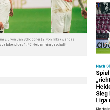
zum 2:0 von Jan Schöppner (2. von links) war das
ußballabend des 1. FC Heidenheim geschafft.
Nach Si
Spie
„ric
Heid
Sieg 
Liga
Die Heide