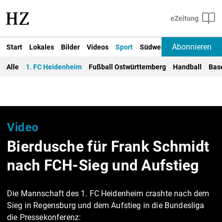
Abonnieren
Start
Lokales
Bilder
Videos
Sport
Südwest
Deutschland un
Alle
1. FC Heidenheim
Fußball Ostwürttemberg
Handball
Bas
Video
Bierdusche für Frank Schmidt
nach FCH-Sieg und Aufstieg
Die Mannschaft des 1. FC Heidenheim crashte nach dem
Sieg in Regensburg und dem Aufstieg in die Bundesliga
die Pressekonferenz: