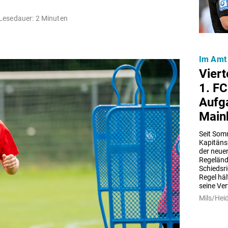
Lesedauer: 2 Minuten
Im Amt 
Viert
1. F
Aufga
Main
Seit Somm
Kapitänsb
der neuen
Regeländ
Schiedsri
Regel häl
seine Ver
Mils/Hei