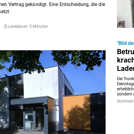
nen Vertrag gekündigt. Eine Entscheidung, die die
etzt.
z
Lesedauer: 5 Minuten
"Bild d
Betr
krach
Lade
Die Trunk
Dienstag
erheblich
sondern a
Sonthei