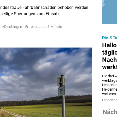
Landesstraße Fahrbahnschäden behoben werden.
eitige Sperrungen zum Einsatz.
im/Dischingen
Lesedauer: 1 Minute
Die 3 
Hallo
tägli
Nach
werk
Die drei 
werktags 
Heidenhe
Heidenhei
weiteren 
Heidenh
Nächs