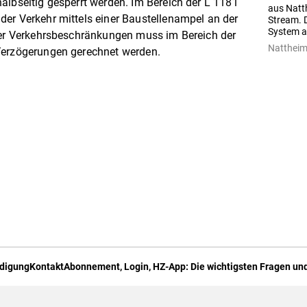
albseitig gesperrt werden. Im Bereich der L 1181
aus Natt
er Verkehr mittels einer Baustellenampel an der
Stream. D
System a
 der Verkehrsbeschränkungen muss im Bereich der
Natthei
Verzögerungen gerechnet werden.
digung
Kontakt
Abonnement, Login, HZ-App: Die wichtigsten Fragen und