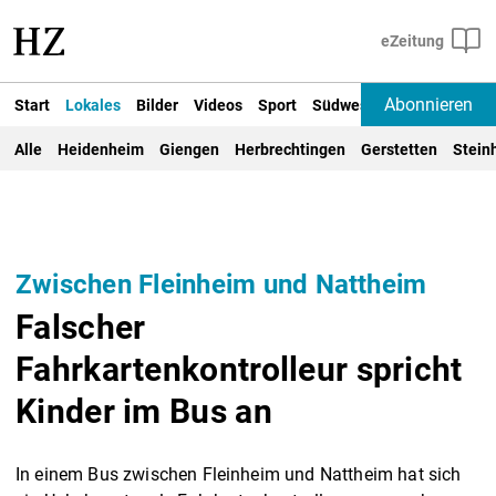
Abonnieren
Start
Lokales
Bilder
Videos
Sport
Südwest
Deutschland un
Alle
Heidenheim
Giengen
Herbrechtingen
Gerstetten
Stein
Zwischen Fleinheim und Nattheim
Falscher
Fahrkartenkontrolleur spricht
Kinder im Bus an
In einem Bus zwischen Fleinheim und Nattheim hat sich