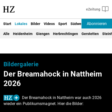
Abonnieren
Start
Lokales
Bilder
Videos
Sport
Südwest
Deutschland un
Alle
Heidenheim
Giengen
Herbrechtingen
Gerstetten
Stein
Bildergalerie
Der Breamahock in Nattheim
2026
Der Breamahock in Nattheim war auch 2026
wieder ein Publikumsmagnet. Hier die Bilder: