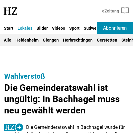
Abonnieren
Start
Lokales
Bilder
Videos
Sport
Südwest
Deutschland un
Alle
Heidenheim
Giengen
Herbrechtingen
Gerstetten
Stein
Wahlverstoß
Die Gemeinderatswahl ist
ungültig: In Bachhagel muss
neu gewählt werden
Die Gemeinderatswahl in Bachhagel wurde für