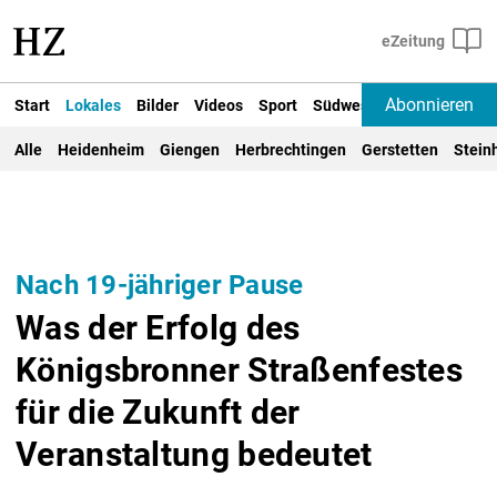
Abonnieren
Start
Lokales
Bilder
Videos
Sport
Südwest
Deutschland un
Alle
Heidenheim
Giengen
Herbrechtingen
Gerstetten
Stein
Nach 19-jähriger Pause
Was der Erfolg des
Königsbronner Straßenfestes
für die Zukunft der
Veranstaltung bedeutet