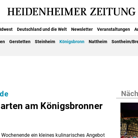
üdwest
Deutschland und die Welt
Newsletter
Veranstaltungen
A
gen
Gerstetten
Steinheim
Königsbronn
Nattheim
Sontheim/Br
Nächs
nde
garten am Königsbronner
Wochenende ein kleines kulinarisches Angebot