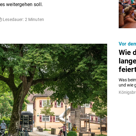
s weitergehen soll.
Lesedauer: 2 Minuten
Vor de
Wie 
lange
feier
Was beim
und wie g
Königsb