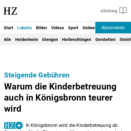
Abonnieren
Start
Lokales
Bilder
Videos
Sport
Südwest
Deutschland un
Alle
Heidenheim
Giengen
Herbrechtingen
Gerstetten
Stein
Steigende Gebühren
Warum die Kinderbetreuung
auch in Königsbronn teurer
wird
In Königsbronn wird die Kinderbetreuung ab