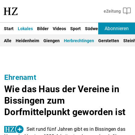
Abonnieren
Start
Lokales
Bilder
Videos
Sport
Südwest
Deutschland un
Alle
Heidenheim
Giengen
Herbrechtingen
Gerstetten
Stein
Ehrenamt
Wie das Haus der Vereine in
Bissingen zum
Dorfmittelpunkt geworden ist
Seit rund fünf Jahren gibt es in Bissingen das