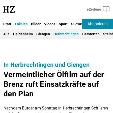
Abonnieren
Start
Lokales
Bilder
Videos
Sport
Südwest
Deutschland un
Alle
Heidenheim
Giengen
Herbrechtingen
Gerstetten
Stein
In Herbrechtingen und Giengen
Vermeintlicher Ölfilm auf der
Brenz ruft Einsatzkräfte auf
den Plan
Nachdem Bürger am Sonntag in Herbrechtingen Schlieren