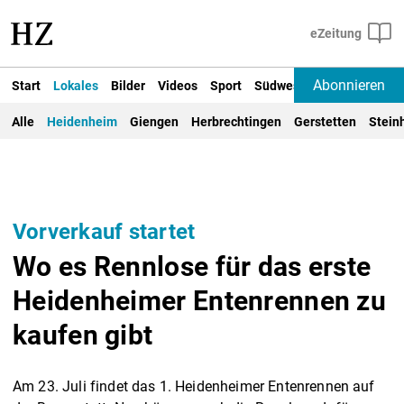
Abonnieren
Start
Lokales
Bilder
Videos
Sport
Südwest
Deutschland un
Alle
Heidenheim
Giengen
Herbrechtingen
Gerstetten
Stein
Vorverkauf startet
Wo es Rennlose für das erste
Heidenheimer Entenrennen zu
kaufen gibt
Am 23. Juli findet das 1. Heidenheimer Entenrennen auf