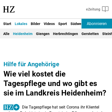
Abonnieren
Start
Lokales
Bilder
Videos
Sport
Südwest
Deutschland un
Alle
Heidenheim
Giengen
Herbrechtingen
Gerstetten
Stein
Hilfe für Angehörige
Wie viel kostet die
Tagespflege und wo gibt es
sie im Landkreis Heidenheim?
Die Tagespflege hat seit Corona ihr Klientel