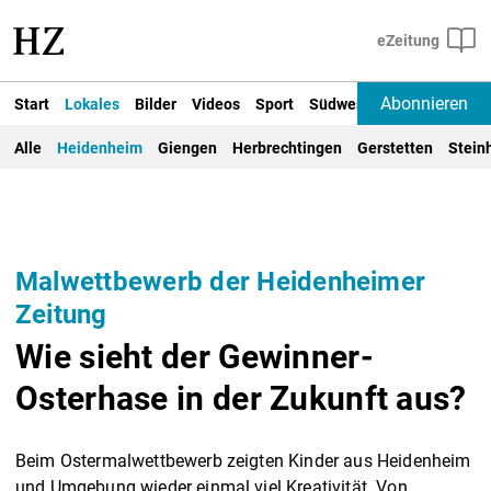
Abonnieren
Start
Lokales
Bilder
Videos
Sport
Südwest
Deutschland un
Alle
Heidenheim
Giengen
Herbrechtingen
Gerstetten
Stein
Malwettbewerb der Heidenheimer
Zeitung
Wie sieht der Gewinner-
Osterhase in der Zukunft aus?
Beim Ostermalwettbewerb zeigten Kinder aus Heidenheim
und Umgebung wieder einmal viel Kreativität. Von