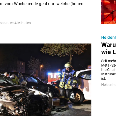
opfern vom Wochenende geht und welche (hohen
sedauer: 4 Minuten
Heiden
Waru
wie L
Seit mehr
Metal-Sze
the Chain
Instrumen
ist.
Heidenh