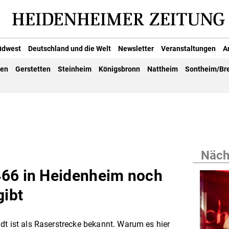
üdwest
Deutschland und die Welt
Newsletter
Veranstaltungen
A
gen
Gerstetten
Steinheim
Königsbronn
Nattheim
Sontheim/Br
Nächs
466 in Heidenheim noch
gibt
dt ist als Raserstrecke bekannt. Warum es hier