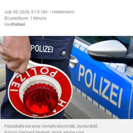
July 09, 2026, 9:13: Uhr
Heidenheim
Lesedauer: 1 Minute
Von
Polizei
Polizeikelle bei einer Verkehrskontrolle, Symbolbild.
© Foto: Gerhard Seybert, stock.adobe.com