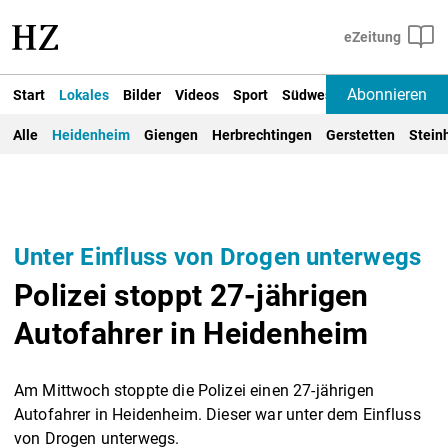
Abonnieren
Start
Lokales
Bilder
Videos
Sport
Südwest
Deutschland un
Alle
Heidenheim
Giengen
Herbrechtingen
Gerstetten
Stein
Unter Einfluss von Drogen unterwegs
Polizei stoppt 27-jährigen
Autofahrer in Heidenheim
Am Mittwoch stoppte die Polizei einen 27-jährigen
Autofahrer in Heidenheim. Dieser war unter dem Einfluss
von Drogen unterwegs.