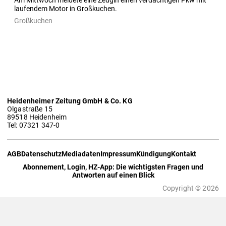
Am Mittwoch meldete eine Zeugin einen verdächtigen Pkw mit 
laufendem Motor in Großkuchen.
Großkuchen
Heidenheimer Zeitung GmbH & Co. KG
Olgastraße 15
89518 Heidenheim
Tel: 07321 347-0
AGB
Datenschutz
Mediadaten
Impressum
Kündigung
Kontakt
Abonnement, Login, HZ-App: Die wichtigsten Fragen und
Antworten auf einen Blick
Copyright © 2026