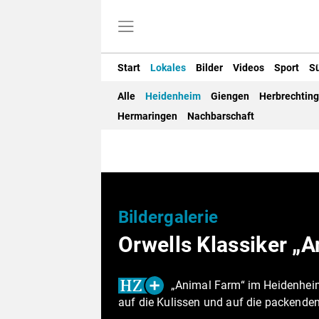
Start
Lokales
Bilder
Videos
Sport
S
Alle
Heidenheim
Giengen
Herbrechtin
Hermaringen
Nachbarschaft
Bildergalerie
Orwells Klassiker „
„Animal Farm“ im Heidenhei
auf die Kulissen und auf die packende