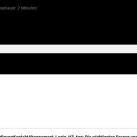
sedauer: 2 Minuten
digung
Kontakt
Abonnement, Login, HZ-App: Die wichtigsten Fragen und