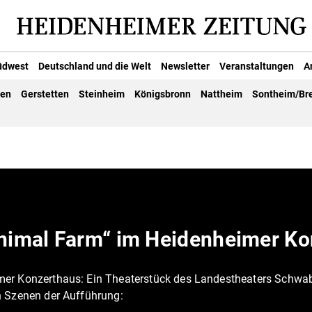
üdwest
Deutschland und die Welt
Newsletter
Veranstaltungen
A
gen
Gerstetten
Steinheim
Königsbronn
Nattheim
Sontheim/Br
Animal Farm“ im Heidenheimer K
mer Konzerthaus: Ein Theaterstück des Landestheaters Schwa
n Szenen der Aufführung: