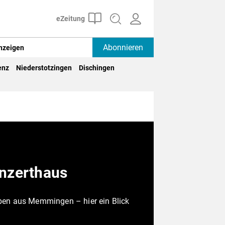
Abonnieren
nzeigen
enz
Niederstotzingen
Dischingen
onzerthaus
ben aus Memmingen – hier ein Blick