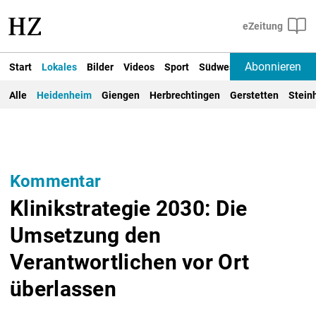
Abonnieren
Start
Lokales
Bilder
Videos
Sport
Südwest
Deutschland un
Alle
Heidenheim
Giengen
Herbrechtingen
Gerstetten
Stein
Kommentar
Klinikstrategie 2030: Die
Umsetzung den
Verantwortlichen vor Ort
überlassen