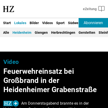
Abonnieren
Start
Lokales
Bilder
Videos
Sport
Südwest
Deutschland un
Alle
Heidenheim
Giengen
Herbrechtingen
Gerstetten
Stein
Video
Feuerwehreinsatz bei
Großbrand in der
Heidenheimer Grabenstraße
Am Donnerstagabend brannte es in der