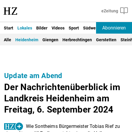
Abonnieren
Start
Lokales
Bilder
Videos
Sport
Südwest
Deutschland un
Alle
Heidenheim
Giengen
Herbrechtingen
Gerstetten
Stein
Update am Abend
Der Nachrichtenüberblick im
Landkreis Heidenheim am
Freitag, 6. September 2024
Wie Sontheims Bürgermeister Tobias Rief zu