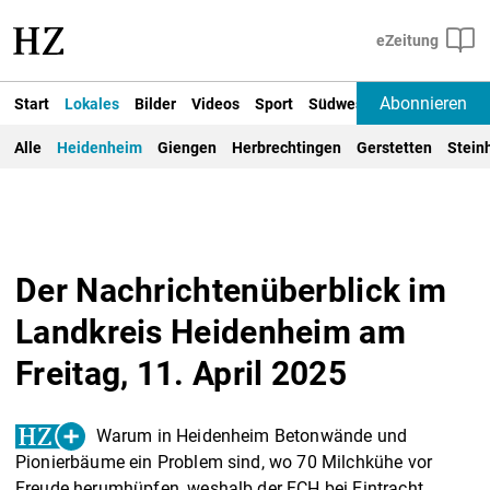
Abonnieren
Start
Lokales
Bilder
Videos
Sport
Südwest
Deutschland un
Alle
Heidenheim
Giengen
Herbrechtingen
Gerstetten
Stein
Der Nachrichtenüberblick im
Landkreis Heidenheim am
Freitag, 11. April 2025
Warum in Heidenheim Betonwände und
Pionierbäume ein Problem sind, wo 70 Milchkühe vor
Freude herumhüpfen, weshalb der FCH bei Eintracht