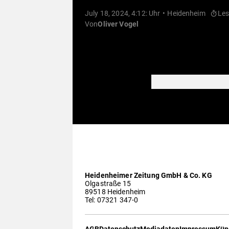
July 18, 2024, 4:12: Uhr
Heidenheim
Les
Von
Oliver Vogel
Heidenheimer Zeitung GmbH & Co. KG
Olgastraße 15
89518 Heidenheim
Tel: 07321 347-0
AGB
Datenschutz
Mediadaten
Impressum
Kün