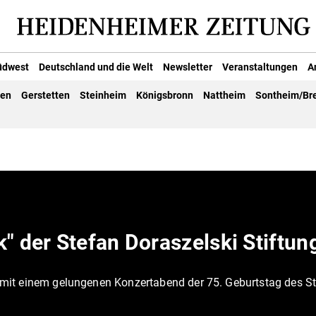
üdwest
Deutschland und die Welt
Newsletter
Veranstaltungen
A
gen
Gerstetten
Steinheim
Königsbronn
Nattheim
Sontheim/Br
" der Stefan Doraszelski Stiftun
it einem gelungenen Konzertabend der 75. Geburtstag des St