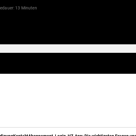
edauer: 13 Minuten
digung
Kontakt
Abonnement, Login, HZ-App: Die wichtigsten Fragen und