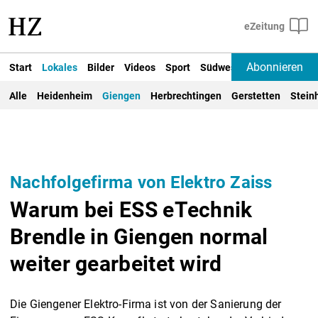
Abonnieren
Start
Lokales
Bilder
Videos
Sport
Südwest
Deutschland un
Alle
Heidenheim
Giengen
Herbrechtingen
Gerstetten
Stein
Nachfolgefirma von Elektro Zaiss
Warum bei ESS eTechnik
Brendle in Giengen normal
weiter gearbeitet wird
Die Giengener Elektro-Firma ist von der Sanierung der