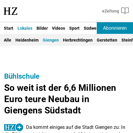
Abonnieren
Start
Lokales
Bilder
Videos
Sport
Südwest
Deutschland un
Alle
Heidenheim
Giengen
Herbrechtingen
Gerstetten
Stein
Bühlschule
So weit ist der 6,6 Millionen
Euro teure Neubau in
Giengens Südstadt
Da kommt einiges auf die Stadt Giengen zu: In