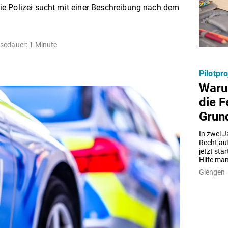
e Polizei sucht mit einer Beschreibung nach dem
sedauer: 1 Minute
Pilotpro
Waru
die F
Grund
In zwei J
Recht au
jetzt sta
Hilfe man
Giengen