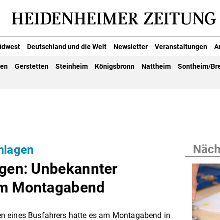
üdwest
Deutschland und die Welt
Newsletter
Veranstaltungen
A
gen
Gerstetten
Steinheim
Königsbronn
Nattheim
Sontheim/Br
Nächs
chlagen
ngen: Unbekannter
am Montagabend
n eines Busfahrers hatte es am Montagabend in