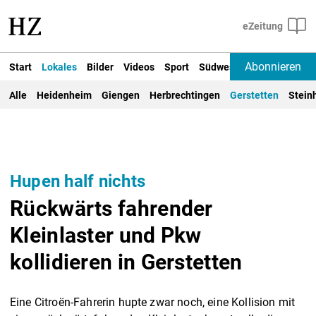
Abonnieren
Start
Lokales
Bilder
Videos
Sport
Südwest
Deutschland un
Alle
Heidenheim
Giengen
Herbrechtingen
Gerstetten
Stein
Hupen half nichts
Rückwärts fahrender
Kleinlaster und Pkw
kollidieren in Gerstetten
Eine Citroën-Fahrerin hupte zwar noch, eine Kollision mit