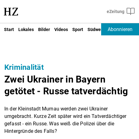
Abonnieren
Start
Lokales
Bilder
Videos
Sport
Südwest
Deutschland un
Kriminalität
Zwei Ukrainer in Bayern
getötet - Russe tatverdächtig
In der Kleinstadt Murnau werden zwei Ukrainer
umgebracht. Kurze Zeit später wird ein Tatverdächtiger
gefasst - ein Russe. Was weiß die Polizei über die
Hintergründe des Falls?