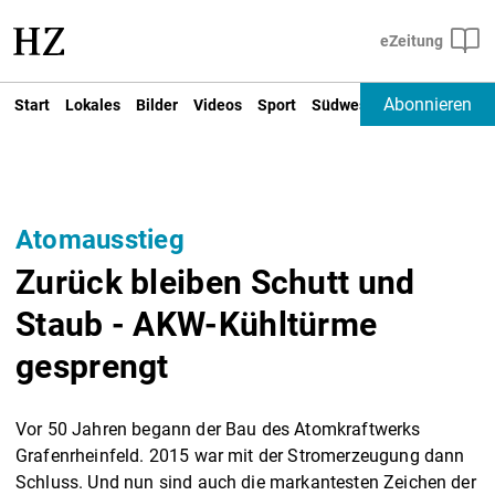
Abonnieren
Start
Lokales
Bilder
Videos
Sport
Südwest
Deutschland un
Atomausstieg
Zurück bleiben Schutt und
Staub - AKW-Kühltürme
gesprengt
Vor 50 Jahren begann der Bau des Atomkraftwerks
Grafenrheinfeld. 2015 war mit der Stromerzeugung dann
Schluss. Und nun sind auch die markantesten Zeichen der