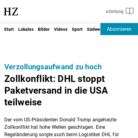
Abonnieren
Start
Lokales
Bilder
Videos
Sport
Südwest
Deutschland un
Verzollungsaufwand zu hoch
Zollkonflikt: DHL stoppt
Paketversand in die USA
teilweise
Der vom US-Präsidenten Donald Trump angeheizte
Zollkonflikt hat hohe Wellen geschlagen. Eine
Regeländerung sorgte auch beim Logistiker DHL für