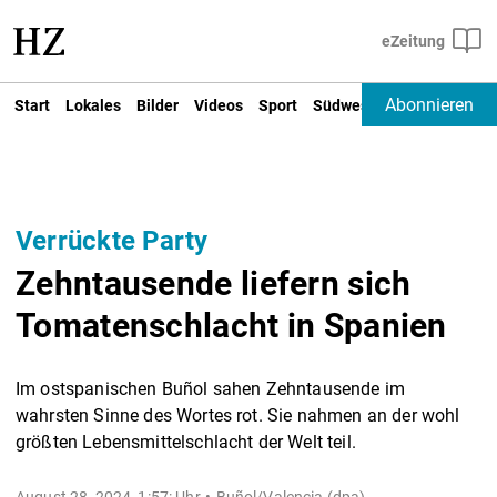
Abonnieren
Start
Lokales
Bilder
Videos
Sport
Südwest
Deutschland un
Verrückte Party
Zehntausende liefern sich
Tomatenschlacht in Spanien
Im ostspanischen Buñol sahen Zehntausende im
wahrsten Sinne des Wortes rot. Sie nahmen an der wohl
größten Lebensmittelschlacht der Welt teil.
August 28, 2024, 1:57: Uhr
Buñol/Valencia (dpa) -