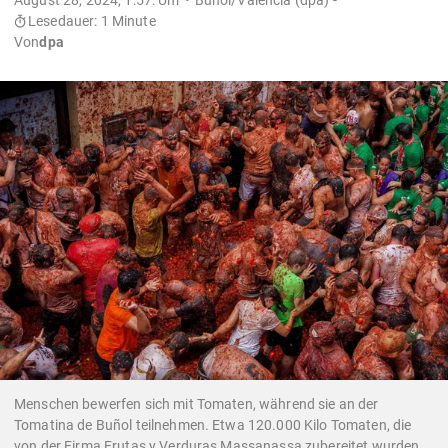
Lesedauer: 1 Minute
Von
dpa
Menschen bewerfen sich mit Tomaten, während sie an der
Tomatina de Buñol teilnehmen. Etwa 120.000 Kilo Tomaten, die
von der Firma Frutas y Verduras Massanassa zubereitet wurden,