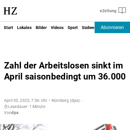
Abonnieren
Start
Lokales
Bilder
Videos
Sport
Südwest
Deutschland un
Zahl der Arbeitslosen sinkt im
April saisonbedingt um 36.000
April 30, 2025, 7:56: Uhr
Nürnberg (dpa) -
Lesedauer: 1 Minute
Von
dpa