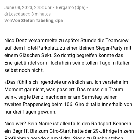
June 08, 2023, 2:43: Uhr
Bergamo (dpa) -
Lesedauer: 3 minutes
Von
Von Stefan Tabeling, dpa
Nico Denz versammelte zu später Stunde die Teamcrew
auf dem Hotel-Parkplatz zu einer kleinen Sieger-Party mit
einem Gläschen Sekt. So richtig begreifen konnte das
Energiebündel vom Hochrhein seine tollen Tage in Italien
selbst noch nicht.
«Das fühlt sich irgendwie unwirklich an. Ich verstehe im
Moment gar nicht, was passiert. Das muss ein Traum
sein», sagte Denz, nachdem er am Samstag seinen
zweiten Etappensieg beim 106. Giro d’Italia innerhalb von
nur drei Tagen gewann.
Nico wer? Sein Name ist allenfalls den Radsport-Kennern
ein Begriff. Bis zum Giro-Start hatte der 29-Jährige in zehn
Profijahren gerade einmal drei Siege zu Buche stehen.