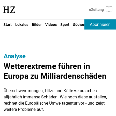
Abonnieren
Start
Lokales
Bilder
Videos
Sport
Südwest
Deutschland un
Analyse
Wetterextreme führen in
Europa zu Milliardenschäden
Überschwemmungen, Hitze und Kälte verursachen
alljährlich immense Schäden. Wie hoch diese ausfallen,
rechnet die Europäische Umweltagentur vor - und zeigt
weitere Probleme auf.