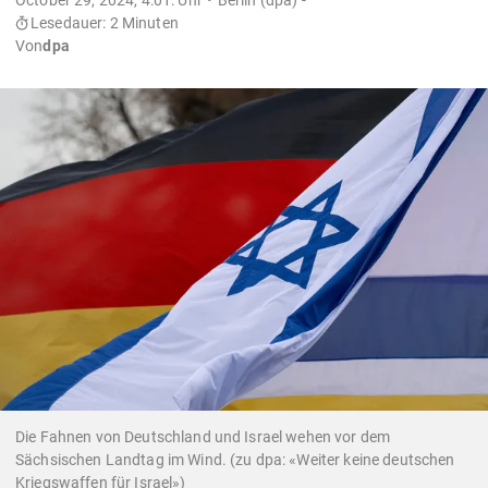
Lesedauer: 2 Minuten
Von
dpa
Die Fahnen von Deutschland und Israel wehen vor dem
Sächsischen Landtag im Wind. (zu dpa: «Weiter keine deutschen
Kriegswaffen für Israel»)