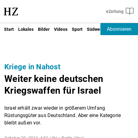
Abonnieren
Start
Lokales
Bilder
Videos
Sport
Südwest
Deutschland un
Kriege in Nahost
Weiter keine deutschen
Kriegswaffen für Israel
Israel erhält zwar wieder in größerem Umfang
Rüstungsgüter aus Deutschland. Aber eine Kategorie
bleibt außen vor.
October 29, 2024, 4:01: Uhr
Berlin (dpa) -