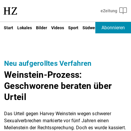
Abonnieren
Start
Lokales
Bilder
Videos
Sport
Südwest
Deutschland un
Neu aufgerolltes Verfahren
Weinstein-Prozess:
Geschworene beraten über
Urteil
Das Urteil gegen Harvey Weinstein wegen schwerer
Sexualverbrechen markierte vor fünf Jahren einen
Meilenstein der Rechtssprechung. Doch es wurde kassiert.