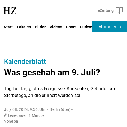
Abonnieren
Start
Lokales
Bilder
Videos
Sport
Südwest
Deutschland un
Kalenderblatt
Was geschah am 9. Juli?
Tag für Tag gibt es Ereignisse, Anekdoten, Geburts- oder
Sterbetage, an die erinnert werden soll.
July 08, 2024, 9:56: Uhr
Berlin (dpa) -
Lesedauer: 1 Minute
Von
dpa